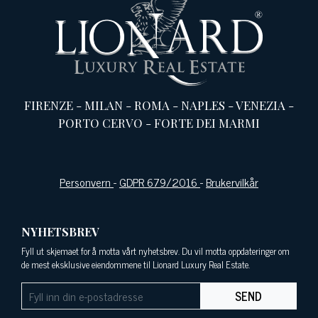
FIRENZE
-
MILAN
-
ROMA
-
NAPLES
-
VENEZIA
-
PORTO CERVO
-
FORTE DEI MARMI
Personvern
-
GDPR 679/2016
-
Brukervilkår
NYHETSBREV
Fyll ut skjemaet for å motta vårt nyhetsbrev. Du vil motta oppdateringer om
de mest eksklusive eiendommene til Lionard Luxury Real Estate.
SEND