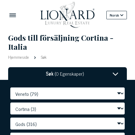
Norsk
Gods till försäljning Cortina -
Italia
Hjemmeside
Søk
Søk
(0 Egenskaper)