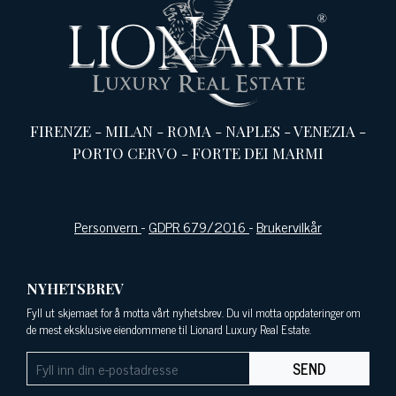
FIRENZE
-
MILAN
-
ROMA
-
NAPLES
-
VENEZIA
-
PORTO CERVO
-
FORTE DEI MARMI
Personvern
-
GDPR 679/2016
-
Brukervilkår
NYHETSBREV
Fyll ut skjemaet for å motta vårt nyhetsbrev. Du vil motta oppdateringer om
de mest eksklusive eiendommene til Lionard Luxury Real Estate.
SEND