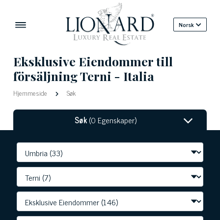
Norsk
Eksklusive Eiendommer till
försäljning Terni - Italia
Hjemmeside
Søk
Søk
(0 Egenskaper)