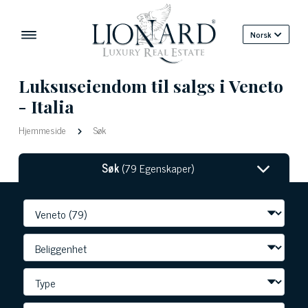
Norsk
Luksuseiendom til salgs i Veneto
- Italia
Hjemmeside
Søk
Søk
(79 Egenskaper)