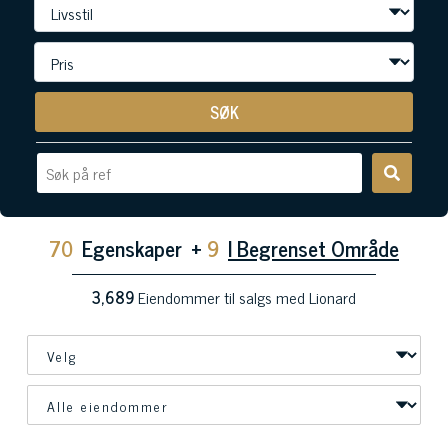
SØK
70
Egenskaper
+
9
I Begrenset Område
3,689
Eiendommer til salgs med Lionard