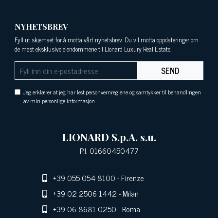
NYHETSBREV
Fyll ut skjemaet for å motta vårt nyhetsbrev. Du vil motta oppdateringer om
de mest eksklusive eiendommene til Lionard Luxury Real Estate.
SEND
Jeg erklærer at jeg har lest personvernreglene og samtykker til behandlingen
av min personlige informasjon
LIONARD S.p.A. s.u.
P.I. 01660450477
+39 055 054 8100
- Firenze
+39 02 2506 1442
- Milan
+39 06 8681 0250
- Roma