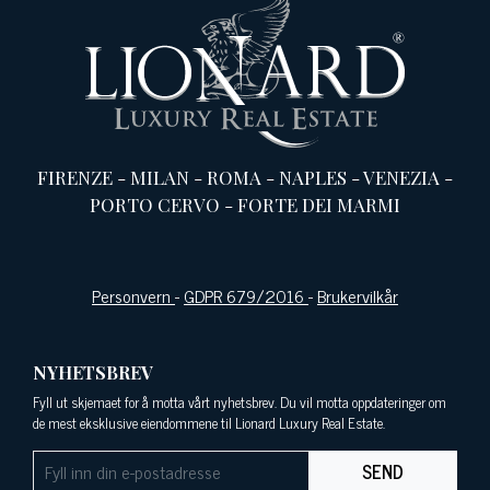
FIRENZE
-
MILAN
-
ROMA
-
NAPLES
-
VENEZIA
-
PORTO CERVO
-
FORTE DEI MARMI
Personvern
-
GDPR 679/2016
-
Brukervilkår
NYHETSBREV
Fyll ut skjemaet for å motta vårt nyhetsbrev. Du vil motta oppdateringer om
de mest eksklusive eiendommene til Lionard Luxury Real Estate.
SEND