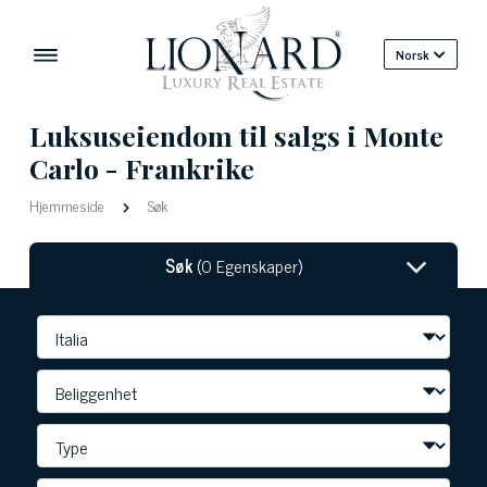
Norsk
Luksuseiendom til salgs i Monte
Carlo - Frankrike
Hjemmeside
Søk
Søk
(0 Egenskaper)