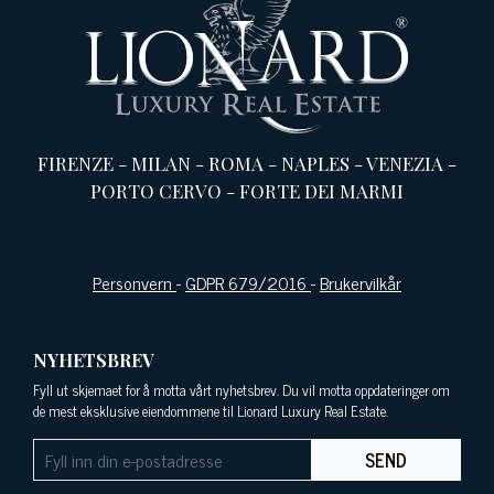
FIRENZE
-
MILAN
-
ROMA
-
NAPLES
-
VENEZIA
-
PORTO CERVO
-
FORTE DEI MARMI
Personvern
-
GDPR 679/2016
-
Brukervilkår
NYHETSBREV
Fyll ut skjemaet for å motta vårt nyhetsbrev. Du vil motta oppdateringer om
de mest eksklusive eiendommene til Lionard Luxury Real Estate.
SEND