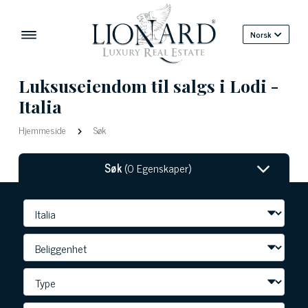
Norsk
Luksuseiendom til salgs i Lodi -
Italia
Hjemmeside
Søk
Søk
(0 Egenskaper)