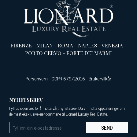
FIRENZE
-
MILAN
-
ROMA
-
NAPLES
-
VENEZIA
-
PORTO CERVO
-
FORTE DEI MARMI
Personvern
-
GDPR 679/2016
-
Brukervilkår
NYHETSBREV
Fyll ut skjemaet for å motta vårt nyhetsbrev. Du vil motta oppdateringer om
de mest eksklusive eiendommene til Lionard Luxury Real Estate.
SEND