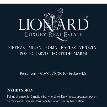
FIRENZE
-
MILAN
-
ROMA
-
NAPLES
-
VENEZIA
-
PORTO CERVO
-
FORTE DEI MARMI
Personvern
-
GDPR 679/2016
-
Brukervilkår
NYHETSBREV
Fyll ut skjemaet for å motta vårt nyhetsbrev. Du vil motta oppdateringer om
de mest eksklusive eiendommene til Lionard Luxury Real Estate.