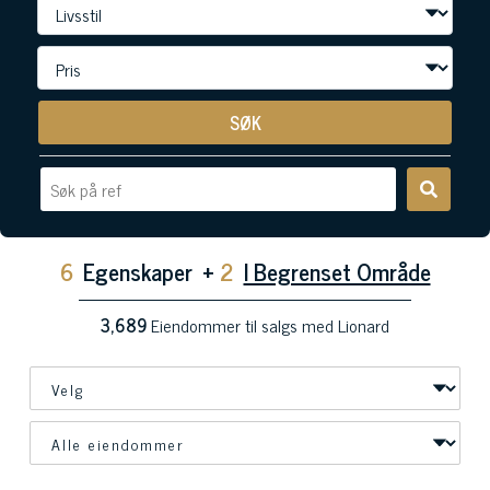
SØK
6
Egenskaper
+
2
I Begrenset Område
3,689
Eiendommer til salgs med Lionard