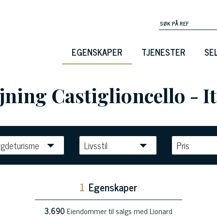
EGENSKAPER
TJENESTER
SE
jning Castiglioncello - It
gdeturisme
Livsstil
Pris
1
Egenskaper
3,690
Eiendommer til salgs med Lionard