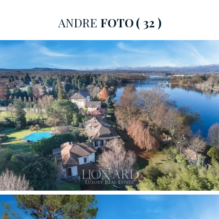
Dette er et ekte drømmehus, et fristed for hvile hvor
ANDRE
FOTO
( 32 )
du kan slappe av mens du er omgitt av beroligende
farger, langt fra byen, men likevel utstyrt med alle
moderne bekvemmeligheter.