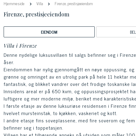
Hjemmeside
Villa
Firenze, prestisjeeiendom
Firenze, prestisjeeiendom
EIENDOM
BE
Villa i Firenze
Denne nydelige luksusvillaen til salgs befinner seg i Firen
åser.
Eiendommen har nylig gjennomgått en nøye oppussing, og den
grønne og omringet av en utrolig park på hele 11 hektar m
fantastisk, og blikket vandrer over det frodige toskanske l
Innsidens areal er på 650 kvm, og oppussingsprosjektet ha
luftigere og mer moderne miljø, beriket med karakteristisk
I første etasje av denne luksuriøse residensen i Firenze fi
hvelvet mursteinstak, to kjøkken, vaskeriet og kott.
I andre etasje fins soveplassene, med fire soverom og fe
befinner seg i toppetasjen.
Villaen har et tilhørende anneks på utsiden som måler 100 k