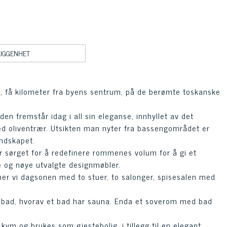
LIGGENHET
ze, få kilometer fra byens sentrum, på de berømte toskanske
 fremstår idag i all sin eleganse, innhyllet av det
ed oliventrær. Utsikten man nyter fra bassengområdet er
andskapet.
r sørget for å redefinere rommenes volum for å gi et
e og nøye utvalgte designmøbler.
nner vi dagsonen med to stuer, to salonger, spisesalen med
m bad, hvorav et bad har sauna. Enda et soverom med bad
vm og brukes som gjestebolig, i tillegg til en elegant