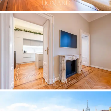
leiligheten for salg er det ideelle valget for de som
ønsker å bo midt i sjarmen til historiske Milano, uten å
gi avkall på moderne bekvemmeligheter og en
prestisjefylt beliggenhet.
Bare noen få skritt fra Arco
della Pace og Sempione-parken, representerer det en
oase av eleganse og ro i hjertet av byen.