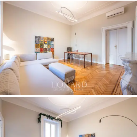
Bygningen er et herlig eksempel på
historisk
milanesisk boligarkitektur.
De elegante fasadene,
med fokus på de minste detaljene, og det perfekt
bevarte fellesinteriøret forteller om prestisje fra en
svunnen tid. Restaureringen av leiligheten har utnyttet
de originale materialene mest mulig, som
sildebein-
tregulvene
, de utsmykkede sementflisene i gangene
og de tidstypiske radiatorene, restaurert til sin
opprinnelige prakt.
Det totalrenoverte interiøret byr på
148 kvm
romslig
og godt fordelt plass. Inngangen åpner ut til en lys
stue, bestående av en
elegant stue
med dekorativ
peis og et
spisekjøkken
med en øy. Soveområdet
består av
to soverom,
hvorav det ene har
walk-in
garderobe
og eget bad. Et andre bad med badekar og