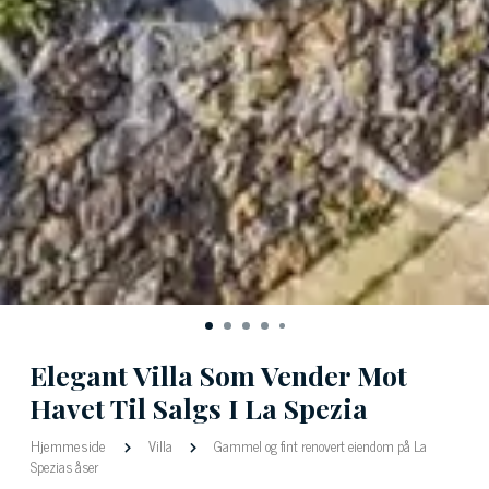
Elegant Villa Som Vender Mot
Havet Til Salgs I La Spezia
Hjemmeside
Villa
Gammel og fint renovert eiendom på La
Spezias åser