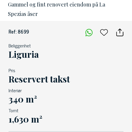
Gammel og fint renovert eiendom på La
Spezias åser
Ref: 8699
Beliggenhet
Liguria
Pris
Reservert takst
Interiør
340 m²
Tomt
1,630 m²