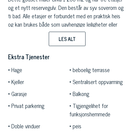
og et nytt reservegulv. Den består av syv soverom og
ti bad. Alle etasjer er forbundet med en praktisk heis
og kan brukes både som uavhengige leiligheter eller
som en prestisjetunge boenhet.
LES ALT
Rommene på denne
luksuriøse villaen
er designet med
stor oppmerksomhet på detaljer og inkluderer
Ekstra Tjenester
skreddersydde møbler med paneling og de nyeste
domotikksystemene.
Hage
beboelig terrasse
Eiendommen er omgitt av en frodig hage på ca 1200
Kjeller
Sentralisert oppvarming
m2 og utstyrt med et veldig moderne vanningsanlegg.
Denne eiendommen blir fullført av fire doble garasjer, to
Garasje
Balkong
enkle og åtte parkeringsplasser i friluft.
Privat parkering
Tigjengelihet for
Denne eiendommen ligger i et elegant og privat
funksjonshemmede
boligområde, i nærheten av hovedtjenestene, da det
ligger bare en kort kjøretur fra
Malpensas
Doble vinduer
peis
internasjonale flyplass og innsjøen.