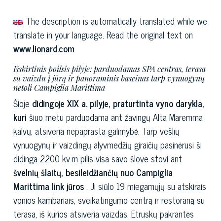
The description is automatically translated while we
translate in your language. Read the original text on
www.lionard.com
Išskirtinis poilsis pilyje: parduodamas SPA centras, terasa
su vaizdu į jūrą ir panoraminis baseinas tarp vynuogynų
netoli Campiglia Marittima
Šioje
didingoje XIX a. pilyje, praturtinta vyno darykla,
kuri
šiuo metu parduodama ant žavingų Alta Maremma
kalvų, atsiveria nepaprasta galimybė. Tarp vešlių
vynuogynų ir vaizdingų alyvmedžių giraičių pasinėrusi ši
didinga 2200 kv.m pilis visa savo šlove stovi ant
švelnių šlaitų, besileidžiančių nuo Campiglia
Marittima link jūros
. Ji siūlo 19 miegamųjų su atskirais
vonios kambariais, sveikatingumo centrą ir restoraną su
terasa, iš kurios atsiveria vaizdas. Etruskų pakrantės