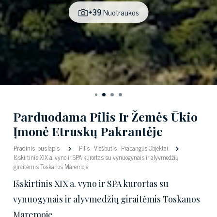
+39
Nuotraukos
Parduodama Pilis Ir Žemės Ūkio
Įmonė Etruskų Pakrantėje
Pradinis puslapis
Pilis
-
Viešbutis
-
Prabangūs Objektai
Išskirtinis XIX a. vyno ir SPA kurortas su vynuogynais ir alyvmedžių
giraitėmis Toskanos Maremoje
Išskirtinis XIX a. vyno ir SPA kurortas su
vynuogynais ir alyvmedžių giraitėmis Toskanos
Maremoje