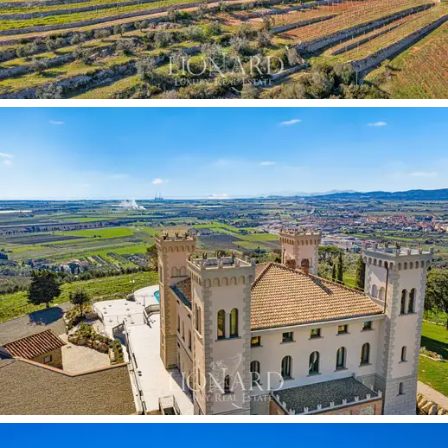
Viduržemio jūros pirtis, chromoterapinis ir reaktyvusis
dušas, ledo krioklys maloniai keisti temperatūrą ir žolelių
arbatos kambarys absoliutaus atsipalaidavimo
akimirkoms. Ideali erdvė pasilepinti geros savijautos
akimirka išskirtinėje aplinkoje. Be to, pilyje įrengta
moderni, pilnai įrengta posėdžių salė, puikiai tinkanti
didelio masto priėmimams ar verslo renginiams.
Pilis yra panardinta į kerintį
1,5 hektaro sodą, kuriame
yra panoraminis terasinis baseinas, iš kurio atsiveria
kvapą gniaužiantys vaizdai
į vynuogynus, kurie švelniai
vingiuoja į Toskanos jūrą. Be to,
gerai prižiūrimame
parke esanti nedidelė bažnytėlė
yra ideali vieta
religinėms apeigoms švęsti intymiame ir išskirtiniame
kontekste.
Didžiuliame 44 hektarų parke taip pat yra žemės ūkio