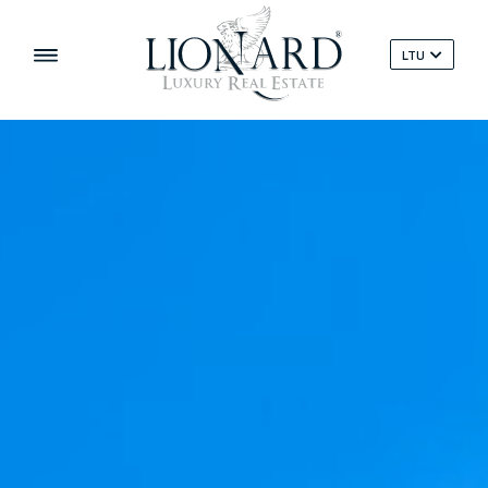
LTU
‹
›