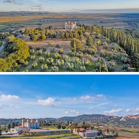
alaus sodą.
19 miegamųjų, įrengti kruopščiai ir dėmesingai detalėms,
kad sukurtų šiltą ir svetingą atmosferą, žada
nepakartojamą ir įdomią patirtį jūsų viešnagės metu.
Kiekvienas puikiai įrengtas kambarys, iš kurio atsiveria
kvapą gniaužiantis vaizdas į žavingą Toskanos kaimą,
yra sukurtas taip, kad būtų užtikrintas maksimalus
komfortas. Išskirtiniuose Florencijos įmonės
„Toscanova“ suprojektuotuose ir rankų darbo balduose
yra unikalių elementų, tokių kaip atnaujinti veidrodžiai,
meistriškai restauruoti Florencijos meistro, suteikiantys
kiekvienam kambariui savito įspūdį.
Sveikatingumo centre
yra didelė vonia su vandens
masažo čiurkšlėmis ir lietaus dušu, druskų kambarys
haloterapijos seansams, sauna, turkiška pirtis,