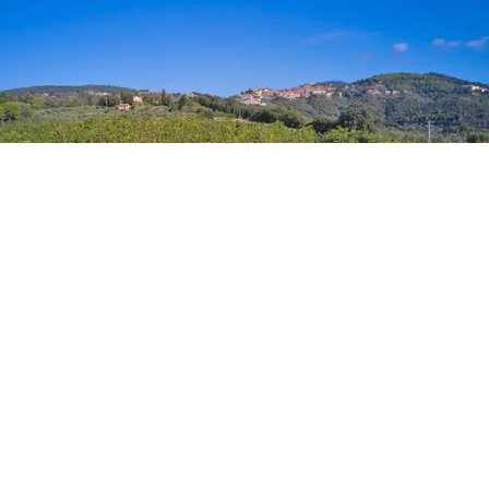
įmonė, apimanti visą pilį, kurioje yra 5 hektarai
vynuogynų, kuriuose galima gaminti įvairius vynus, kurių
daugelis buvo apdovanoti.
Kartu su dviem
gyvenamaisiais vienetais žemės ūkio bendrovė gali
pasigirti rūsiu su visa vidinei gamybai reikalinga
įranga.
Dvaras, esantis Campiglia Marittima kaime,
harmoningai įsilieja į Viduržemio jūros krūmynų
kraštovaizdį, išsidėsčiusį ant kalvų šlaitų, bučiuojamų
jūros vėjų, suteikiančių vynams nepakartojamų kvapų.
Rūsys, skirtas vyno ir aliejaus gamybai, buvo pastatytas
labai gerbiant apylinkes. Jo sienos, pagamintos iš
pakartotinai panaudoto vietinio akmens, buvo
sukurtos
taip, kad puikiai įsilietų į tipišką kraštovaizdį
. Vasarą
vyno darykla siūlo degustacijas nuostabioje
panoraminėje terasoje: scenoje, pasinėrusioje į Toskanos
kaimą, fone tyvuliuojančios Campiglia Marittima kalvos ir