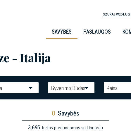
SAVYBĖS
PASLAUGOS
KOM
 - Italija
la
Gyvenimo Būdas
Kaina
0
Savybės
3,695
Turtas parduodamas su Lionardu