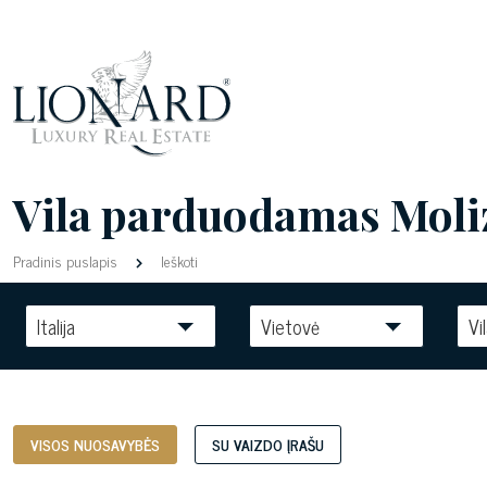
Vila parduodamas Molize
Pradinis puslapis
Ieškoti
Italija
Vietovė
Vi
VISOS NUOSAVYBĖS
SU VAIZDO ĮRAŠU