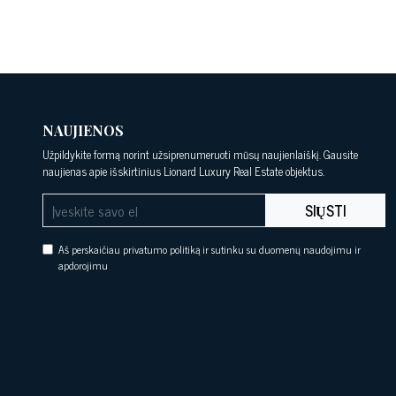
NAUJIENOS
Užpildykite formą norint užsiprenumeruoti mūsų naujienlaiškį. Gausite
naujienas apie išskirtinius Lionard Luxury Real Estate objektus.
SIŲSTI
Aš perskaičiau privatumo politiką ir sutinku su duomenų naudojimu ir
apdorojimu