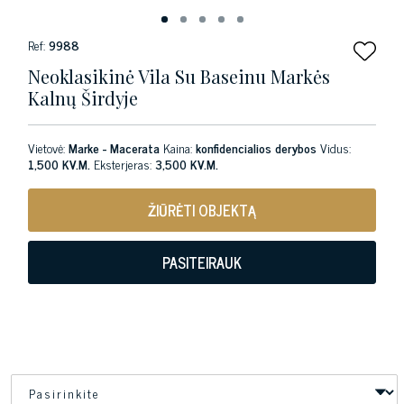
Ref:
9988
Neoklasikinė Vila Su Baseinu Markės
Kalnų Širdyje
Vietovė:
Marke - Macerata
Kaina:
konfidencialios derybos
Vidus:
1,500 KV.M.
Eksterjeras:
3,500 KV.M.
ŽIŪRĖTI OBJEKTĄ
PASITEIRAUK