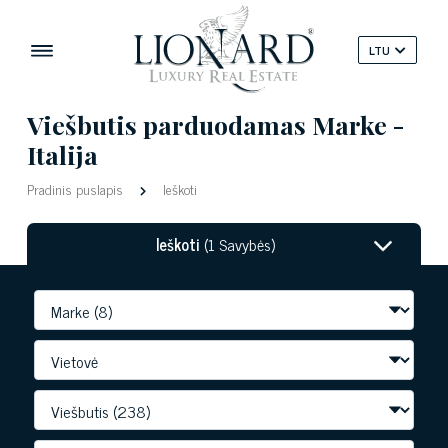
LTU
Viešbutis parduodamas Marke -
Italija
Pradinis puslapis
Ieškoti
Ieškoti
(1 Savybės)