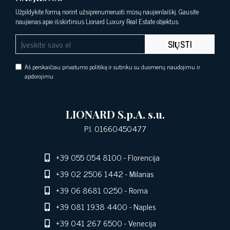
Užpildykite formą norint užsiprenumeruoti mūsų naujienlaiškį. Gausite
naujienas apie išskirtinius Lionard Luxury Real Estate objektus.
SIŲSTI
Aš perskaičiau privatumo politiką ir sutinku su duomenų naudojimu ir
apdorojimu
LIONARD S.p.A. s.u.
P.I. 01660450477
+39 055 054 8100
- Florencija
+39 02 2506 1442
- Milanas
+39 06 8681 0250
- Roma
+39 081 1938 4400
- Naples
+39 041 267 6500
- Venecija