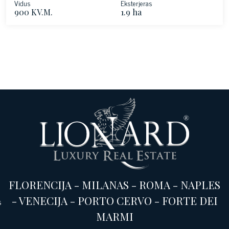
Vidus
Eksterjeras
900 KV.M.
1.9 ha
FLORENCIJA
-
MILANAS
-
ROMA
-
NAPLES
-
VENECIJA
-
PORTO CERVO
-
FORTE DEI
s
MARMI