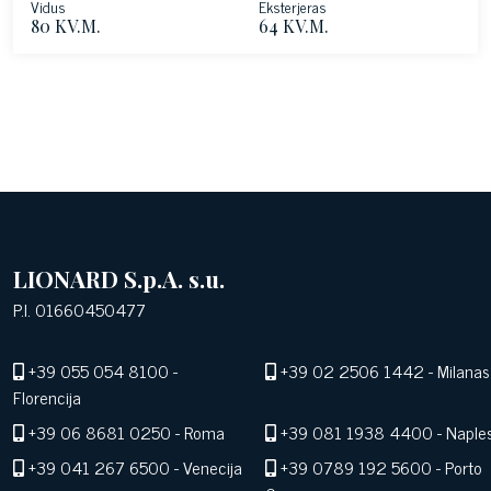
Vidus
Eksterjeras
80 KV.M.
64 KV.M.
LIONARD S.p.A. s.u.
P.I. 01660450477
+39 055 054 8100
-
+39 02 2506 1442
- Milanas
Florencija
+39 06 8681 0250
- Roma
+39 081 1938 4400
- Naple
+39 041 267 6500
- Venecija
+39 0789 192 5600
- Porto