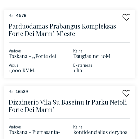
Ref:
4576
Parduodamas Prabangus Kompleksas
Forte Dei Marmi Mieste
Vietovė
Kaina
Toskana - „Forte dei
Daugiau nei 10M
Marmi“
Vidus
Eksterjeras
1,000 KV.M.
1 ha
Ref:
16539
Dizainerio Vila Su Baseinu Ir Parku Netoli
Forte Dei Marmi
Vietovė
Kaina
Toskana - Pietrasanta-
konfidencialios derybos
Versilia