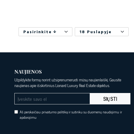
Pasirinkite
18 Puslapyje
NAUJIENOS
Užpildykite formą norint užsiprenumeruoti mūsų naujienlaiškį. Gausite
naujienas apie išskirtinius Lionard Luxury Real Estate objektus.
SIŲSTI
Aš perskaičiau privatumo politiką ir sutinku su duomenų naudojimu ir
apdorojimu