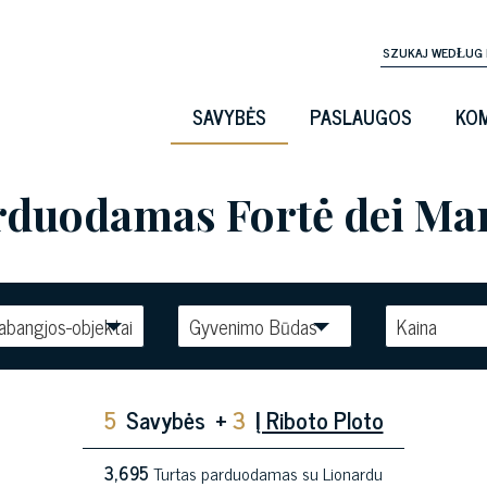
SAVYBĖS
PASLAUGOS
KOM
duodamas Fortė dei Marm
abangjos-objektai
Gyvenimo Būdas
Kaina
5
Savybės
+
3
Į Riboto Ploto
3,695
Turtas parduodamas su Lionardu