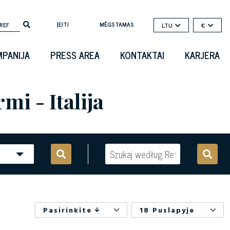
ĮEITI
MĖGSTAMAS
LTU
€
PANIJA
PRESS AREA
KONTAKTAI
KARJERA
i - Italija
Pasirinkite
18 Puslapyje