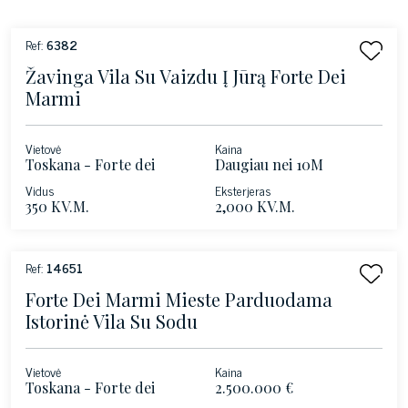
Ref:
6382
Žavinga Vila Su Vaizdu Į Jūrą Forte Dei
Marmi
Vietovė
Kaina
Toskana - Forte dei
Daugiau nei 10M
Marmi
Vidus
Eksterjeras
350 KV.M.
2,000 KV.M.
Ref:
14651
Forte Dei Marmi Mieste Parduodama
Istorinė Vila Su Sodu
Vietovė
Kaina
Toskana - Forte dei
2.500.000 €
Marmi