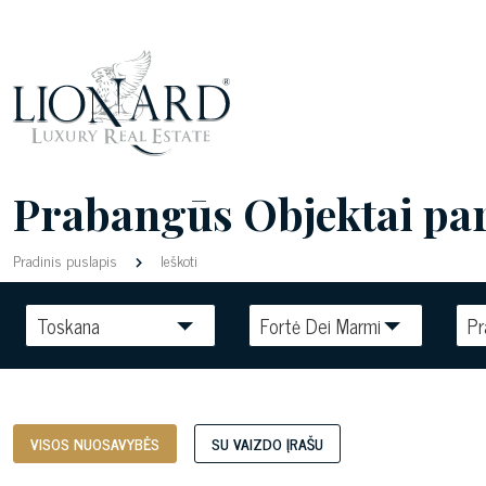
Prabangūs Objektai par
Pradinis puslapis
Ieškoti
Toskana
Fortė Dei Marmi
Pr
VISOS NUOSAVYBĖS
SU VAIZDO ĮRAŠU