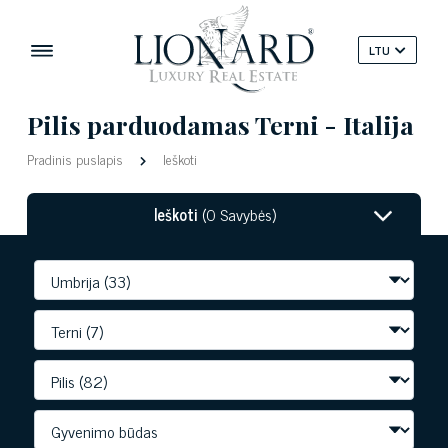
LTU
Pilis parduodamas Terni - Italija
Pradinis puslapis
Ieškoti
Ieškoti
(0 Savybės)