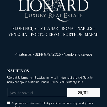
FLORENCIJA
-
MILANAS
-
ROMA
-
NAPLES
-
VENECIJA
-
PORTO CERVO
-
FORTE DEI MARMI
Privatumas
-
GDPR 679/2016
-
Naudojimo sąlygos
NAUJIENOS
Užpildykite formą norint užsiprenumeruoti mūsų naujienlaiškį. Gausite
naujienas apie išskirtinius Lionard Luxury Real Estate objektus.
SIŲSTI
Aš perskaičiau privatumo politiką ir sutinku su duomenų naudojimu ir