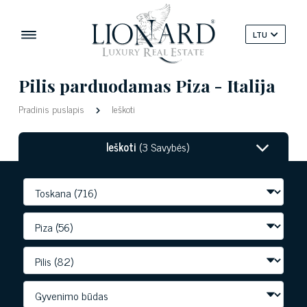
LTU
Pilis parduodamas Piza - Italija
Pradinis puslapis
Ieškoti
Ieškoti
(3 Savybės)