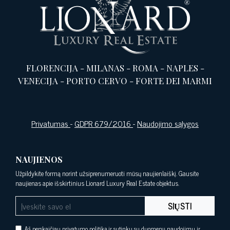
FLORENCIJA
-
MILANAS
-
ROMA
-
NAPLES
-
VENECIJA
-
PORTO CERVO
-
FORTE DEI MARMI
Privatumas
-
GDPR 679/2016
-
Naudojimo sąlygos
NAUJIENOS
Užpildykite formą norint užsiprenumeruoti mūsų naujienlaiškį. Gausite
naujienas apie išskirtinius Lionard Luxury Real Estate objektus.
SIŲSTI
Aš perskaičiau privatumo politiką ir sutinku su duomenų naudojimu ir