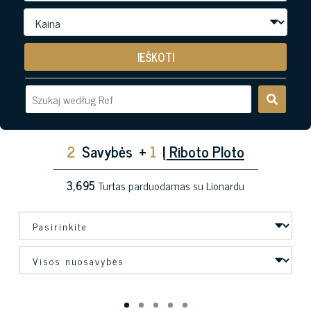
IEŠKOTI
2
Savybės
+
1
Į Riboto Ploto
3,695
Turtas parduodamas su Lionardu