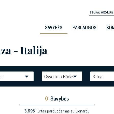
SAVYBĖS
PASLAUGOS
KOM
 - Italija
is
Gyvenimo Būdas
Kaina
0
Savybės
3,695
Turtas parduodamas su Lionardu