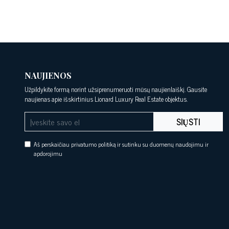
NAUJIENOS
Užpildykite formą norint užsiprenumeruoti mūsų naujienlaiškį. Gausite
naujienas apie išskirtinius Lionard Luxury Real Estate objektus.
SIŲSTI
Aš perskaičiau privatumo politiką ir sutinku su duomenų naudojimu ir
apdorojimu