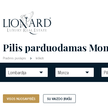
Pilis parduodamas Monza
Pradinis puslapis
Ieškoti
Lombardija
Monza
Pil
VISOS NUOSAVYBĖS
SU VAIZDO ĮRAŠU