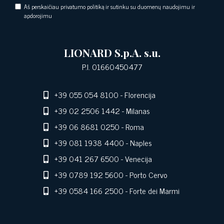
Aš perskaičiau privatumo politiką ir sutinku su duomenų naudojimu ir
apdorojimu
LIONARD S.p.A. s.u.
P.I. 01660450477
+39 055 054 8100
- Florencija
+39 02 2506 1442
- Milanas
+39 06 8681 0250
- Roma
+39 081 1938 4400
- Naples
+39 041 267 6500
- Venecija
+39 0789 192 5600
- Porto Cervo
+39 0584 166 2500
- Forte dei Marmi