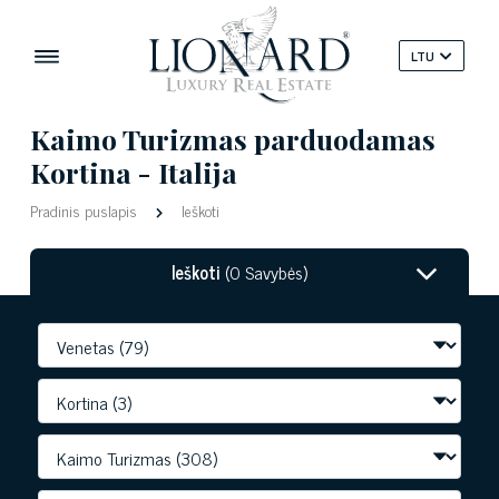
LTU
Kaimo Turizmas parduodamas
Kortina - Italija
Pradinis puslapis
Ieškoti
Ieškoti
(0 Savybės)