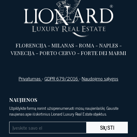
FLORENCIJA
-
MILANAS
-
ROMA
-
NAPLES
-
VENECIJA
-
PORTO CERVO
-
FORTE DEI MARMI
Privatumas
-
GDPR 679/2016
-
Naudojimo sąlygos
NAUJIENOS
Užpildykite formą norint užsiprenumeruoti mūsų naujienlaiškį. Gausite
naujienas apie išskirtinius Lionard Luxury Real Estate objektus.
SIŲSTI