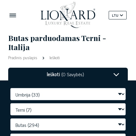
LTU
Butas parduodamas Terni -
Italija
Pradinis puslapis
Ieškoti
Ieškoti
(0 Savybės)