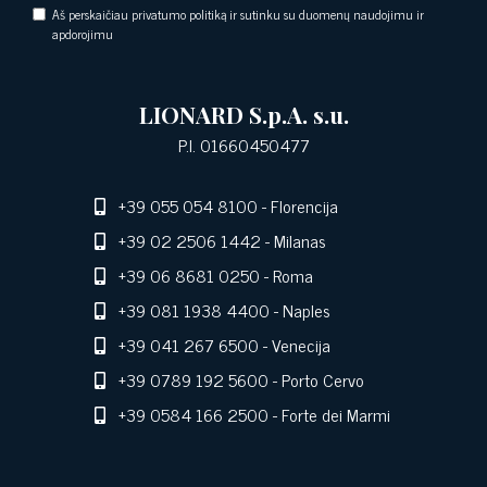
Aš perskaičiau privatumo politiką ir sutinku su duomenų naudojimu ir
apdorojimu
LIONARD S.p.A. s.u.
P.I. 01660450477
+39 055 054 8100
- Florencija
+39 02 2506 1442
- Milanas
+39 06 8681 0250
- Roma
+39 081 1938 4400
- Naples
+39 041 267 6500
- Venecija
+39 0789 192 5600
- Porto Cervo
+39 0584 166 2500
- Forte dei Marmi