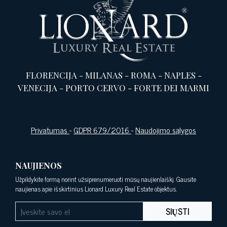
FLORENCIJA
-
MILANAS
-
ROMA
-
NAPLES
-
VENECIJA
-
PORTO CERVO
-
FORTE DEI MARMI
Privatumas
-
GDPR 679/2016
-
Naudojimo sąlygos
NAUJIENOS
Užpildykite formą norint užsiprenumeruoti mūsų naujienlaiškį. Gausite
naujienas apie išskirtinius Lionard Luxury Real Estate objektus.
SIŲSTI