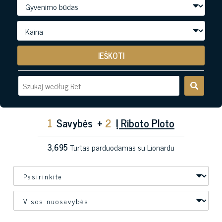
IEŠKOTI
1
Savybės
+
2
Į Riboto Ploto
3,695
Turtas parduodamas su Lionardu