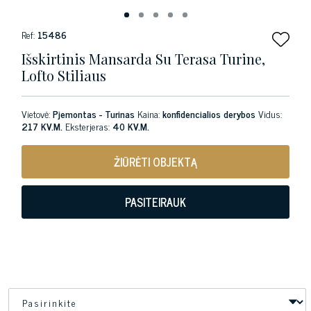
Ref:
15486
Išskirtinis Mansarda Su Terasa Turine,
Lofto Stiliaus
Vietovė:
Pjemontas - Turinas
Kaina:
konfidencialios derybos
Vidus:
217 KV.M.
Eksterjeras:
40 KV.M.
ŽIŪRĖTI OBJEKTĄ
PASITEIRAUK