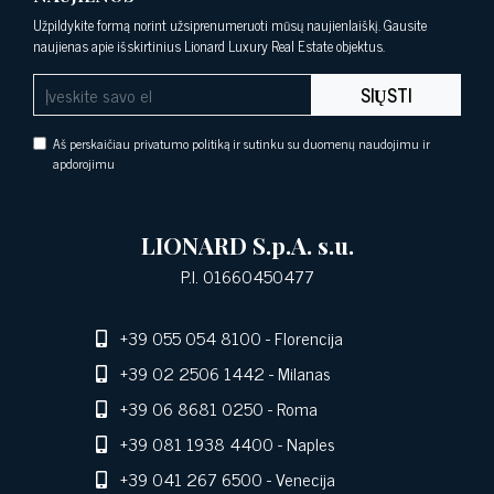
Užpildykite formą norint užsiprenumeruoti mūsų naujienlaiškį. Gausite
naujienas apie išskirtinius Lionard Luxury Real Estate objektus.
SIŲSTI
Aš perskaičiau privatumo politiką ir sutinku su duomenų naudojimu ir
apdorojimu
LIONARD S.p.A. s.u.
P.I. 01660450477
+39 055 054 8100
- Florencija
+39 02 2506 1442
- Milanas
+39 06 8681 0250
- Roma
+39 081 1938 4400
- Naples
+39 041 267 6500
- Venecija