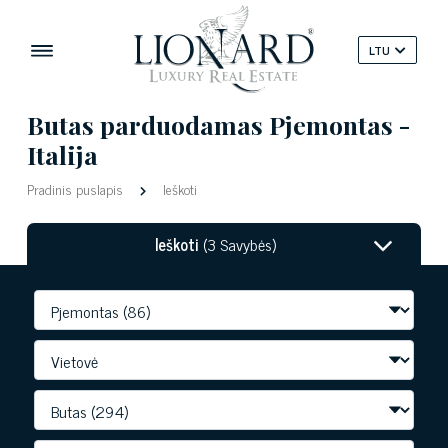
LTU
Butas parduodamas Pjemontas -
Italija
Pradinis puslapis
Ieškoti
Ieškoti
(3 Savybės)