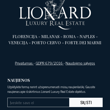
FLORENCIJA
-
MILANAS
-
ROMA
-
NAPLES
-
VENECIJA
-
PORTO CERVO
-
FORTE DEI MARMI
Privatumas
-
GDPR 679/2016
-
Naudojimo sąlygos
NAUJIENOS
Užpildykite formą norint užsiprenumeruoti mūsų naujienlaiškį. Gausite
naujienas apie išskirtinius Lionard Luxury Real Estate objektus.
SIŲSTI