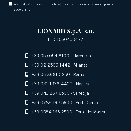
Aš perskaičiau privatumo politiką ir sutinku su duomenų naudojimu ir
apdorojimu
LIONARD S.p.A. s.u.
P.I. 01660450477
+39 055 054 8100
- Florencija
+39 02 2506 1442
- Milanas
+39 06 8681 0250
- Roma
+39 081 1938 4400
- Naples
+39 041 267 6500
- Venecija
+39 0789 192 5600
- Porto Cervo
+39 0584 166 2500
- Forte dei Marmi