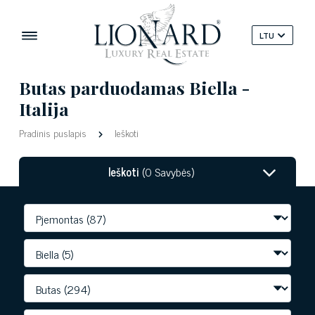
LTU
Butas parduodamas Biella -
Italija
Pradinis puslapis
Ieškoti
Ieškoti
(0 Savybės)