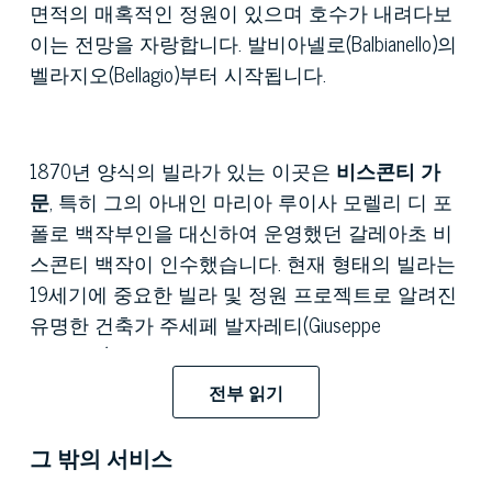
면적의 매혹적인 정원이 있으며 호수가 내려다보
이는 전망을 자랑합니다. 발비아넬로(Balbianello)의
벨라지오(Bellagio)부터 시작됩니다.
1870년 양식의 빌라가 있는 이곳은
비스콘티 가
문
, 특히 그의 아내인 마리아 루이사 모렐리 디 포
폴로 백작부인을 대신하여 운영했던 갈레아초 비
스콘티 백작이 인수했습니다. 현재 형태의 빌라는
19세기에 중요한 빌라 및 정원 프로젝트로 알려진
유명한 건축가 주세페 발자레티(Giuseppe
Balzaretti)에 의해 영국 고딕 양식으로 지어졌습니
다. 위엄이 있고 아름다운 빌라는 봄과 여름에 비
전부 읽기
스콘티 가문의 별장이 되었습니다. 비스콘티 가문
은 권위 있는 존재감으로 마을에 명성을 안겨 주
그 밖의 서비스
었으며, 당시 귀족과 유럽 및 미국 문화의 가장 중