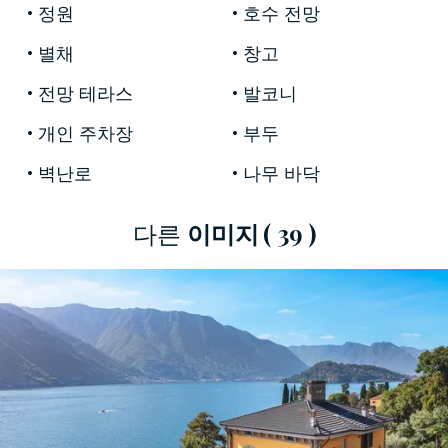
정원
호수 전망
요한 구성원들이 자주 방문했습니다.
별채
창고
전망 테라스
발코니
입구에서부터
5000mq
에 걸쳐 펼쳐진
매혹적이고
푸르른 공원을 감상
할 수 있습니다. 그곳에서 동
개인 주차장
부두
백, 진달래, 진달래, 감귤류, 키 큰 야자나무, 코르크
벽난로
나무 바닥
참나무를 포함한 다양한 나무와 식물이 탁 트인
테라스와 낭만적인 길 사이에 자리잡고 있습니다.
다른
이미지
( 39 )
길을 잃고 호수가 제공하는 항상 다른 수많은 전
망을 감상할 수 있는 곳입니다.
이 고급 빌라의 총 내부 표면적은
930mq
를 차지
하며 메인 빌라와 편안한 별관으로 구성되어 있습
니다. 메인 빌라는 4층으로 구성되어 있으며, 면적
은
700mq이
며, 주출입구에 로맨틱한 베란다가 있