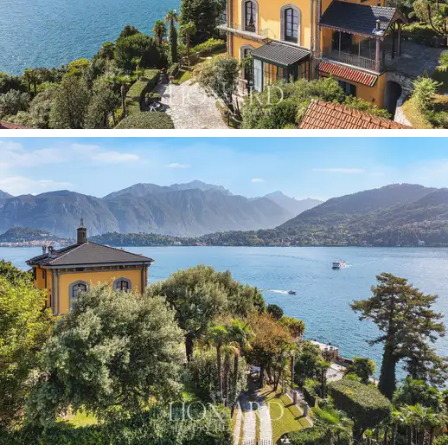
는 것이 특징입니다. 고대 중국 비단에 그려진 이
미지로 장식된 입구에는 인상적인 나무 계단, 목가
적인 느낌이 나는 프레스코 천장, 유색 유리로 된
예술적인 창문이 있습니다. 메자닌 층은 중앙 계단
을 중심으로 회전하는 원형 평면을 갖고 있으며,
호수가 내려다보이는 화려한 프렌치 창문을 통해
정원으로 직접 접근할 수 있는 대형 응접실로 구
성되어 있습니다. 환경은 별개의 공간으로 나누어
져 있으며 흰색 카라라 대리석 벽난로, 정글을 연
상시키는 부조 프리즈가 있는 천장, 기하학적 디자
인이 박힌 나무 바닥으로 장식되어 있습니다. 라운
지는 호수가 내려다보이는 아침에 휴식을 취하기
에 완벽한 장소인 중앙 테이블이 있는 귀중한 겨
울 정원과 연결되어 있으며, 꽃 프레스코화와 사냥
장면이 풍부한 검은색 대리석 벽난로가 있는 밝은
서재와 연결되어 있습니다. 메자닌 층에는 넓은 주