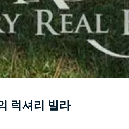
숲의 럭셔리 빌라