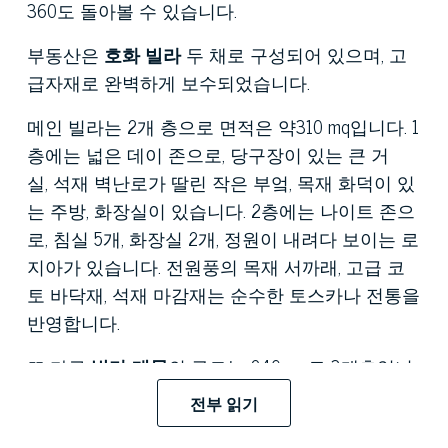
360도 돌아볼 수 있습니다.
부동산은
호화
빌라
두 채로 구성되어 있으며, 고
급자재로 완벽하게 보수되었습니다.
메인 빌라는 2개 층으로 면적은 약310 mq입니다. 1
층에는 넓은 데이 존으로, 당구장이 있는 큰 거
실, 석재 벽난로가 딸린 작은 부엌, 목재 화덕이 있
는 주방, 화장실이 있습니다. 2층에는 나이트 존으
로, 침실 5개, 화장실 2개, 정원이 내려다 보이는 로
지아가 있습니다. 전원풍의 목재 서까래, 고급 코
토 바닥재, 석재 마감재는 순수한 토스카나 전통을
반영합니다.
또 다른
빌라
매물
의 규모는 240 mq로 3개층입니
다. 역시 1층은 데이 존이고 2층은 침실 2개와 화장
전부 읽기
실 2개인 나이트 존, 그리고 세탁실로 적합한 반지