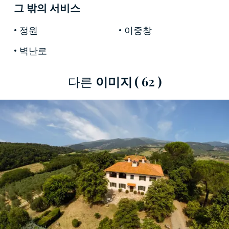
하층입니다. 야외의 우아한 로지아는 아름다운 정
그 밖의 서비스
원의 조망을 선사합니다. 두 동의 반지하 건물들은
창고, 와인저장고, 부속실로 적합합니다.
정원
이중창
벽난로
부동산을 에워싼15.000 mq크기의 아름다운 공원
은 완전히 울타리가 쳐져 있고, 올리브밭과 정원으
로 구성되어 있으며, 이
다른
이미지
토스카나
( 62 )
꿈의
호화
저택
에 프라이버시를 지켜 줍니다.