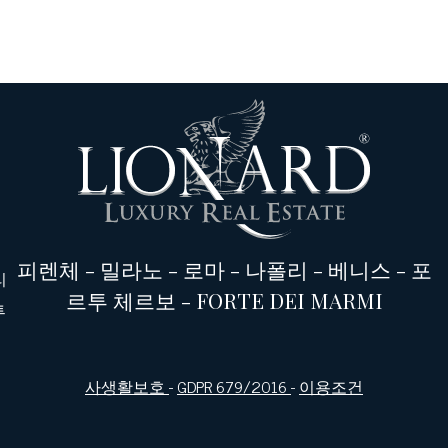
피렌체
-
밀라노
-
로마
-
나폴리
-
베니스
-
포
리
르투 체르보
-
FORTE DEI MARMI
투
사생활보호
-
GDPR 679/2016
-
이용조건