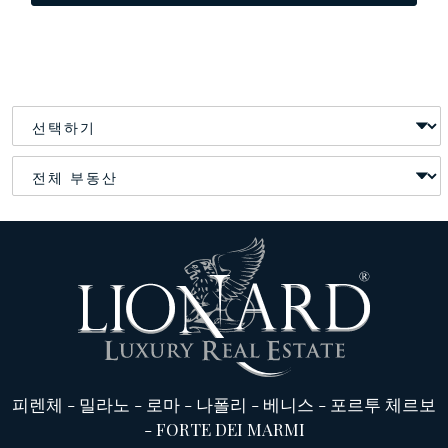
피렌체
-
밀라노
-
로마
-
나폴리
-
베니스
-
포르투 체르보
-
FORTE DEI MARMI