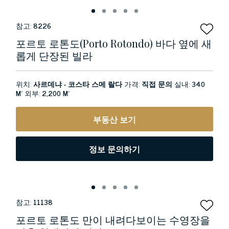
참고:
8226
포르토 로톤도(porto Rotondo) 바다 옆에 새
롭게 단장된 빌라
위치:
사르데냐 - 코스타 스메 랄다
가격:
직접 문의
실내:
340
M²
외부:
2,200 M²
부동산 보기
정보 문의하기
참고:
11138
포르토 로톤도 만이 내려다보이는 수영장을