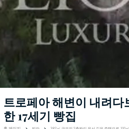
트로페아 해변이 내려다
한 17세기 빵집
홈 페이지
빌라
382㎡ 규모의 2층짜리 유서 깊은 주택으로, 10