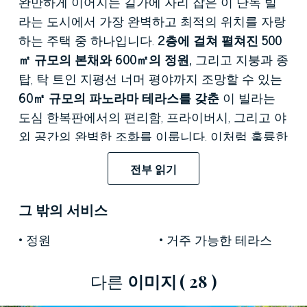
완만하게 이어지는 길가에 자리 잡은 이 단독 빌
라는 도시에서 가장 완벽하고 최적의 위치를 자랑
하는 주택 중 하나입니다.
2층에 걸쳐 펼쳐진 500
㎡ 규모의 본채와
600㎡의 정원,
그리고 지붕과 종
탑, 탁 트인 지평선 너머 평야까지 조망할 수 있는
60㎡ 규모의 파노라마 테라스를 갖춘
이 빌라는
도심 한복판에서의 편리함, 프라이버시, 그리고 야
외 공간의 완벽한 조화를 이룹니다. 이처럼 훌륭한
도심 환경에서 이만한 조건을 갖춘 주택은 찾아보
전부 읽기
기 어렵습니다. 내부는
높은 천장에 치장한 스투코
장식이 돋보이는 거실, 헤링본 패턴의 원목 마루,
그 밖의 서비스
금박 장식이 된 흰색 대리석 벽난로,
침실 천장의
우화적인 프레스코화
등 20세기 초 귀족 저택 건
정원
거주 가능한 테라스
축 양식을 연상시키는 고급스러운 분위기를 자아
냅니다.
다른
이미지
( 28 )
입구를 들어서면 치장 벽토로 장식된 천장,
바로크