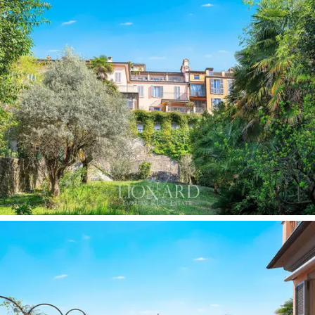
풍 거울,
고급 원목 마루 바닥, 그리고 유리문이 달
린 아치형 개구부가 어우러진 여러 개의 방이 연
결되어 우아한 분위기를 자아냅니다. 흰색 대리석
벽난로와 맞춤 제작된 흰색 가구, 그리고 두 개의
소파가 놓인
넓은 거실은
이 층의 중심 공간으로,
탁 트인 전망을 자랑하는 대형 슬라이딩 프렌치
창문을 통해
테라스
로 바로 연결됩니다. 공원이
내려다보이는 격식 있는 다이닝룸은 치장 벽토 장
미 문양으로 장식된 천장이 특징이며, 모든 설비를
갖춘 주방과 인접해 있습니다. 별도의 TV룸은 일
상생활을 위한 더욱 아늑한 공간을 제공합니다.
전용 욕실과 정원 전망을 갖춘
마스터 침실은
18
세기 롬바르디아 최고급 회화 전통을 보여주는 금
색과 상아색 색조의
천사와 우의적인 장식이 그려
진 프레스코
화 천장이 특징입니다.