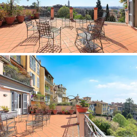
정원이 내려다보이는 베란다는 헤링본 무늬의 테
라코타 바닥으로 마감되어 있으며, 침실과 탁 트인
전망을 자랑하는 테라스로 이어지는 복도로 연결
됩니다.
테라코타로 포장된
테라스에는 테이블과
의자, 그리고 향긋한 허브와 덩굴 식물이 심어진
테라코타 화분이 놓여 있어, 베르가모의 지붕들과
하늘을 압도하는 종탑의 경치를 고요하고 아늑하
게 감상할 수 있는 멋진 분위기를 자아냅니다.
1층에는
넓은 개방형 거실
과 세탁실, 대형 욕실,
침실, 그리고
별도의 침실과 욕실을 갖춘 서비스
공간이
마련되어 있어, 신뢰할 수 있는 직원 숙소,
게스트하우스 또는 독립적인 서재로 활용하기에
적합합니다. 두 개의 진입로 중 하나를 통해 접근
가능한
실내 차고는
여러 대의 차량을 편리하게
관리할 수 있도록 해줍니다. 정원은 두 개의 층으