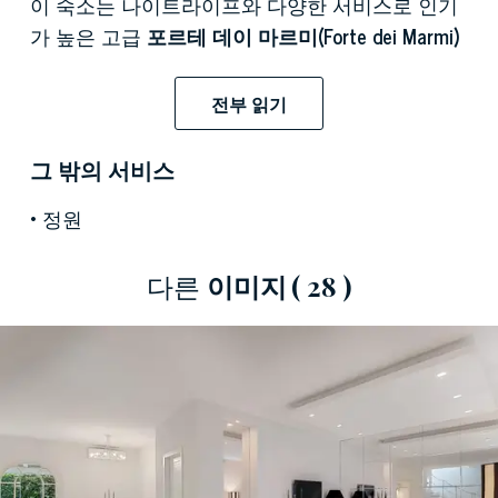
이 숙소는 나이트라이프와 다양한 서비스로 인기
가 높은 고급
포르테 데이 마르미(Forte dei Marmi)
에서 단 몇 분 거리에 있는 매혹적인 해변 지역인
톤파노(Tonfano)
에 위치해 있으며, 여가 시간을 즐
전부 읽기
길 수 있는 조용하고 잘 서비스된 장소를 찾는 사
람들에게 이상적입니다. 가족들과 함께. 객실에 우
그 밖의 서비스
아함과 매력을 더하는 고급 소재로 세심하게 개조
정원
된 300평방미터의 럭셔리 빌라는 1층에 거실 공간
을 제공하며, 흰색 카라라 대리석으로 마감된 화려
한 바닥과 거울 디테일이 있는 거실 공간으로 구
다른
이미지
( 28 )
성되어 있습니다. 공간에 깊이를 더해주는 벽, 대
형 창문이 있는 베란다로 바로 연결되는 식사 공
간, 잘 갖춰진 디자이너 주방과 잘 연결되어 있습
니다. 또한 1층에는 첫 번째 더블 침실이 있으며, 1
층에는 서비스 욕실이 있습니다.
위층
에는 수면 공간이 있으며, 넓은 욕실이 딸린