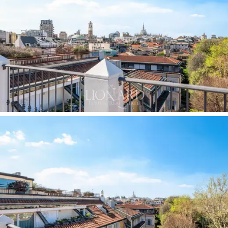
실 또는 업무 공간으로도 활용할 수 있으며, 발코
니는 나무 꼭대기가 보이는 작은 개인 테라스로
사용할 수 있습니다.
이 레지던스의 최상층에는 아파트의 가장 큰 자랑
거리인
루프탑 테라스가
있습니다. 360도 파노라
마 전망을 자랑하는 이 공간에서는 포르타 누오바
의 고층 빌딩부터 시티라이프 타워, 두오모 돔, 유
서 깊은 도심의 종탑, 그리고 맑은 날에는 눈 덮인
알프스 산맥까지 밀라노의 아름다운 스카이라인
을 한눈에 담을 수 있습니다. 레지던스 내부에서만
접근 가능한 이 공간은 세계에서 가장 역동적인
풍경 중 하나를 내려다보는 듯한 고요하고 프라이
빗한 휴식처입니다. 3개 층은 모두 경사진 천장과
다양한 높이를 가지고 있지만, 주요 생활 공간은
모두 쾌적한 분위기를 자랑합니다. 최고급 마감재
와
각 층의 독립적인 냉난방 시스템을 갖추고 있