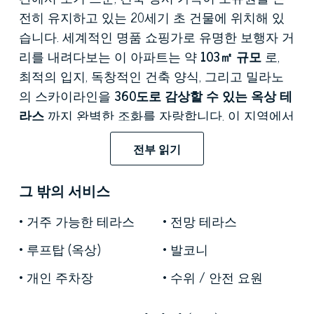
전히 유지하고 있는 20세기 초 건물에 위치해 있
습니다. 세계적인 명품 쇼핑가로 유명한 보행자 거
리를 내려다보는 이 아파트는 약
103㎡ 규모
로,
최적의 입지, 독창적인 건축 양식, 그리고 밀라노
의 스카이라인을
360도로 감상할 수 있는 옥상 테
라스
까지 완벽한 조화를 자랑합니다. 이 지역에서
는 매우 드문
건물 안뜰의 주차 공간
까지 갖춘 이
전부 읽기
아파트는 최고의 가치와 완벽한 입지를 제공합니
다.
그 밖의 서비스
5층은 저택의 중심 공간으로, 양방향으로 트인 구
거주 가능한 테라스
전망 테라스
조 덕분에 풍부한 자연광이 들어옵니다. 넓고 균형
잡힌 거실에는
개방형 디자인 주방이
거실 공간과
루프탑 (옥상)
발코니
자연스럽게 연결되어, 역사적인 경사 지붕 구조 안
개인 주차장
수위 / 안전 요원
에 개방적이고 현대적인 공간을 만들어냅니다. 높
은 천장은 지붕의 가장 높은 부분을 최대한 활용