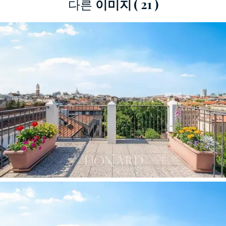
다른
이미지
( 21 )
하여 쾌적한 생활 공간을 제공합니다. 5층의 가장
독립적인 공간에는 전용 욕실이 딸린 더블 침실이
있으며, 두 번째 욕실은 게스트 욕실 옆에 자리하
고 있습니다. 이 공간은 향후 소유주의 필요에 따
라 두 번째 침실, 서재 또는 다용도실로 활용할 수
있습니다.
내부 계단을 통해 한 층 올라가면 현재 개인 서재
로 꾸며진
메자닌 공간이
나옵니다. 아늑하고 조용
한 이 공간
에는 포시즌스 호텔의 가로수길 정원
이
내려다보이는 좁고 긴 발코니가 있습니다. 이
동네 아파트에서는 찾아보기 힘든, 가장 특별하고
귀한 전망 중 하나이며, 키 큰 나무들의 푸르름이
자연스러운 배경을 만들어 줍니다. 몬테나폴레오
네 거리에서 아주 가까운 거리에 위치해 있습니다.
이 층은 서재뿐만 아니라 추가 침실, 독서실, 요가