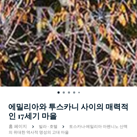
에밀리아와 투스카니 사이의 매력적
인 17세기 마을
홈 페이지
빌라
-
호텔
토스카나-에밀리아 아펜니노 산맥
의 위대한 역사적 명성의 고대 마을