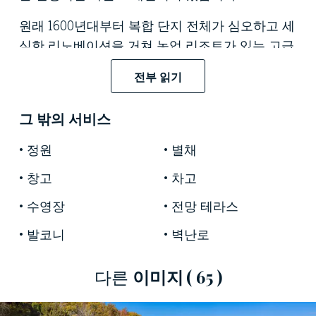
원래 1600년대부터 복합 단지 전체가 심오하고 세
심한 리노베이션을 거쳐 농업 리조트가 있는 고급
숙박 시설로 탈바꿈했습니다. 가장 오염되지 않은
전부 읽기
자연에 완전히 잠겨 있는 전략적 환경 덕분에 중
요한 도로에서 쉽게 접근할 수 있고 Modena 근처
그 밖의 서비스
의 큰 마을에서 불과 몇 분 거리에 있는 이 호텔은
큰 행사와 행사를 위한 매혹적인 장소입니다.
정원
별채
유산의 3개 본체는 2헥타르의 녹음이 우거진 공원
창고
차고
으로 둘러싸여 있으며, 수백 년 된 정원과 숲이 우
수영장
전망 테라스
거진 지역 사이에 작은 웅변가와 함께 역사적 가
치가 뛰어나서 미술 감독관이 검토한 곳입니다. .
발코니
벽난로
지하 3층과 지하 3층으로 이루어진 멋진 본관은 1
다른
이미지
( 65 )
층에서 우리를 환영합니다. 2개의 넓은 거실과 식
료품 저장실이 있는 큰 주방, 그리고 3개의 욕실