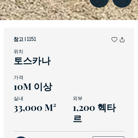
참고 | 1151
위치
토스카나
가격
10M 이상
실내
외부
33,000 M²
1,200 헥타
르