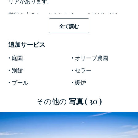
リアがあります。
階段を上ると、さらにもう一つのリビングルー
ムとバスルーム付きの3つのダブルベッドルーム
全て読む
があり、2階と最後の階にはゲスト用ベッドルー
ムがあります。
追加サービス
住宅のインテリアは、テラコッタの床やむき出
庭園
オリーブ農園
しの木製の梁のある天井などのシンプルで伝統
別館
セラー
的なトスカーナのスタイルを反映しています。
プール
暖炉
外部では、広大なスペースが広がり、その中に
素晴らしいスイミングプールが配備され、暑い
その他の
写真
( 30 )
夏の日中にリラックスできます。土地の一部
は、ブドウ畑とオリーブ畑で栽培されていま
す。
フィレンツェ
県で販売されているこの美しいヴ