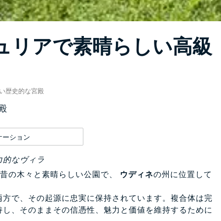
ジュリアで素晴らしい高級
い歴史的な宮殿
殿
ケーション
力的なヴィラ
も昔の木々と素晴らしい公園で、
ウディネ
の州に位置して
両方で、その起源に忠実に保持されています。複合体は完
持し、そのままその信憑性、魅力と価値を維持するために