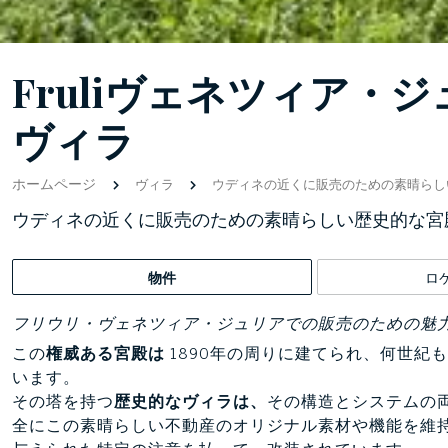
Fruliヴェネツィア・
ヴィラ
ホームページ
ヴィラ
ウディネの近くに販売のための素晴らし
ウディネの近くに販売のための素晴らしい歴史的な宮
物件
ロ
フリウリ・ヴェネツィア・ジュリアでの販売のための魅
この
権威ある宮殿は
1890年の周りに建てられ、何世紀
います。
その塔を持つ
歴史的なヴィラは、
その構造とシステムの
全にこの素晴らしい不動産のオリジナル素材や機能を維