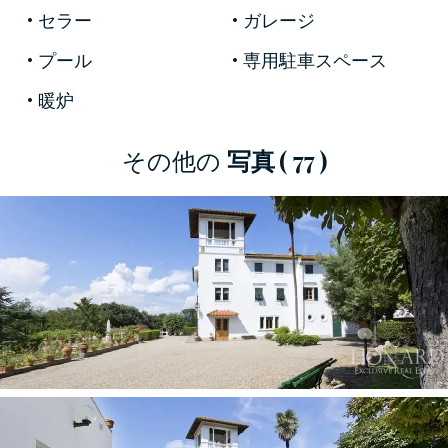
することが出来ます。庭を降ると、樫や松の森
セラー
ガレージ
へと続く田園があり、リラックスしながら散策
することが出来ます。
プール
専用駐車スペース
暖炉
イタリア・フィレンツェの不動産物件の館内は
三階建て、約1,300平米の広さで、七つの採光に
その他の
写真
( 77 )
優れた寝室が備わっています。明るいカラー大
理石のバスルーム、独特な幾何学模様を創り出
す木材、周囲の庭を見渡す大きな窓、ハイドロ
マッサージ付きバスなど、それぞれの部屋のイ
ンテリアには細心の注意が払われているのが見
て取れます。