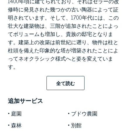
1400年頃に建てられており、それはセラーの改
修時に発見された幾つかの古い陶器によって証
明されています。そして、1700年代には、この
壮大な建築物は、三階が追加されたことによっ
てボリュームも増加し、貴族の邸宅となりま
す。建築上の改築は前世紀に遡り、物件は柱と
柱頭を備えた印象的な塔が増築されたことによ
ってネオクラシック様式へと姿を変えていま
す。
物件の周辺全てを取り巻くのは広大な3ヘクター
全て読む
ルの庭で、街の程近くにありながら、田園の平
和と静けさを堪能することが可能です。ここで
追加サービス
は、手入れの行き届いた生垣、大きな長方形の
庭園
ブドウ農園
プール、オリジナルのプライベートチャペル、
黄色やピンクの水蓮や蓮の花と美しい池を賞美
森林
別館