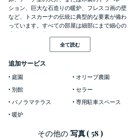
ション、巨大な石造りの暖炉、フレスコ画の壁
など、トスカーナの伝統に典型的な要素が備わ
っています。すべての部屋は細部にまで細心の
注意を払って装飾されています。
全て読む
この
魅力的
な16世紀の
家
は、ルネッサンスの発
祥地として有名な街、フィレンツェに続く渓谷
追加サービス
を見下ろし、周囲の素晴らしい景色を眺めるこ
とができます。
庭園
オリーブ農園
完全にフェンスで囲まれ、多くのテラス、オリ
別館
セラー
ーブの木、背の高い木が特徴の10ヘクタール以
パノラマテラス
専用駐車スペース
上の
敷地
に囲まれています。ルネッサンス様式
の井戸といくつかの魅力的な鉢植えのレモンの
暖炉
木が、
別荘
の全面となるイタリアンスタイルの
一部を飾っています。
その他の
写真
( 58 )