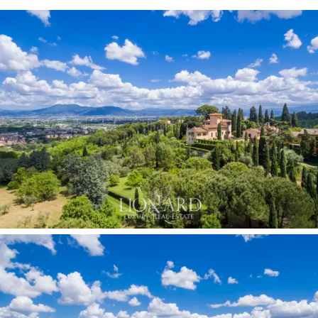
この豪華なヴィラを取り巻くように、合計
600m2の住宅用に適した3つのアパートメントも
あります。
これは真の
夢の別荘
であり、比類のない芸術的
および文化的遺産に恵まれた土地の魅力を十分
に楽しむのに理想的な場所です。