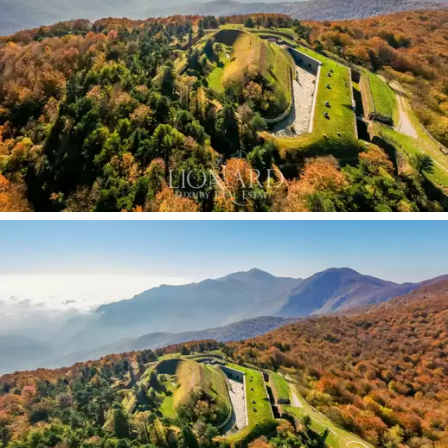
が、ハイドロマッサージとモザイク被覆で加熱
されたインフィニティ プールのプロジェクトは
現在進行中です。定義されています。
過去の魅力と高い現代的な生活水準を巧みに組
み合わせるように設計されたメインエステート
には、リビングルームにつながる大きなエント
ランスホール、魅力的なダイニングルーム、プ
ライベートライブラリー、設備の整ったイート
インキッチン、2つの書斎があります。そのうち
の典型的な暖炉。スリーピング エリアには、5
つの素晴らしいベッドルームと 4 つのバスルー
ムがあります。ユーティリティ ルームの中に
は、スタッフ用のアパート、巨大な倉庫、ラン
ドリー ルーム、ガレージがあります。すべての
客室は細部にまでこだわって修復されており、