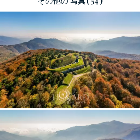
その他の
写真
( 54 )
一体となって、外部からの完全な視界を妨げ、
その存在は正門でしか認識できません。
建物には、おそらく元々は跳ね橋だったと思わ
れる木製の橋からアクセスできます。この橋
は、砦の名前が今も刻まれている大きなドアの
下を通っています。次に、石で舗装された内部
のカーテンウォールに到達します。隣接する中
庭には、かつて防御および攻撃用の大砲が配置
されていましたが、元の屋外大砲を今でも見る
ことができます。その下、当時弾薬庫だった小
さな塚の上に、小さな私立教会が建てられまし
た。
屋外スペースの広さのおかげで、私的使用のた
めのヘリポートと海の景色を望む一時的な屋外
スイミング プールを作成することも可能でした