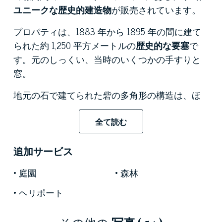
ユニークな歴史的建造物
が販売されています。
プロパティは、1883 年から 1895 年の間に建て
られた約 1,250 平方メートルの
歴史的な要塞
で
す。元のしっくい、当時のいくつかの手すりと
窓。
地元の石で建てられた砦の多角形の構造は、ほ
ぼ完全に雑木林で占められた 6 ヘクタールの緑
豊かな敷地に浸されており、この目的のために
全て読む
特別に建設された私道によって完璧な交通が保
証されています。パノラマポジションの頂上か
追加サービス
らは、海まで続くパノラマビューが自慢です。
庭園
森林
この古代の防御的な建物は、今でも全体を囲む
ヘリポート
深い堀によって保護されており、その堀は高い
環状の堤防によって守られています。それらが