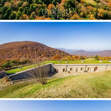
特注のユニークな家具が備わっています。
現在改装中の世話人の宿泊施設には、入り口、
リビングルーム、キッチン、2 つのダブルベッド
ルーム、2 つのバスルームがあります。
フィナーレ リーグレの後背地にあり
ながらビー
チから 20 分
の場所にあるため、ジェノバ、モン
テカルロ、ミラノからそれぞれ 45 分、1 時間
半、2 時間で簡単にアクセスできます。