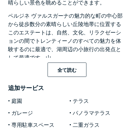
晴らしい景色を眺めることができます。
ペルジネ ヴァルスガーナの魅力的な町の中心部
から徒歩数分の素晴らしい丘陵地帯に位置する
このエステートは、自然、文化、リラクゼーシ
ョンの間でトレンティーノのすべての魅力を体
験するのに最適で、湖周辺の小旅行の出発点と
して最適です。山。
その 3,500 平方メートルの敷地は、素晴らしいプ
全て読む
ライベート ガーデンと隣接する小さな部分で構
成されており、屋外のウェルネス エリアを備え
追加サービス
た素晴らしいスイミング プールを作ることがで
庭園
テラス
きます。魅惑的な栗の木と果てしなく続くリン
ゴの木とブルーベリーの並木が、絶対的な静け
ガレージ
パノラマテラス
さとプライバシーを楽しむ魅力的な環境を作り
専用駐車スペース
二重ガラス
出しています。