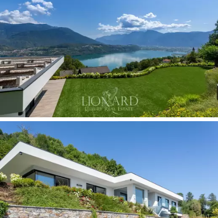
エントランスホールがあります。 3 つのベッド
ルームで構成されるスリーピング エリアが続き
ます。そのうちの 1 つは主寝室で、専用バスル
ームとウォークインクローゼットがあり、他の 2
つのバスルームは裏庭を見下ろす廊下に沿って
配置されています。
エレガントなガラスの階段は、リラクゼーショ
ン エリアと読書コーナーを備えた 2 番目のリビ
ング ルーム、ワインを保管して試飲するための
専用ワインセラーがある下の階に続いていま
す。
カルドナッツォ湖畔に新しく建てられた豪華な
デザイナー ヴィラで、専用の二重ガレージと追
加の駐車スペースがあります。