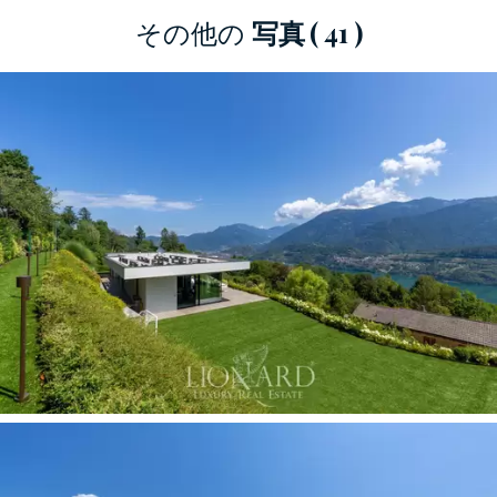
最新の建設技術のフィッティングを含むプロジ
その他の
写真
( 41 )
ェクトに従ってちょうど1年前に完成したこのヴ
ィラは、非常に現代的でエレガントで洗練され
たデザインで、最高級の素材と上質な仕上げが
自慢です。
320 平方メートルの内部表面は 2 つのレベルに
またがり、湖に面した大きなパノラマの窓が特
徴で、すべての部屋から魅惑的な景色を眺める
ことができ、広い屋外スペースに直接アクセス
できます。
1階には、パノラマの読書室と、テラスと広い庭
につながるモダンなキッチンのあるエレガント
で非常に明るいリビングルームにつながる引き
込み式のワードローブルームのある広々とした