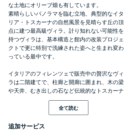
な土地にオリーブ畑も有しています。
素晴らしいパノラマを臨む立地、典型的なイタ
リア・トスカーナの自然風景を見晴らす丘の頂
点に建つ最高級ヴィラ。計り知れない可能性を
持つヴィラは、基本構造と館内の改装プロジェ
クトで更に特別で洗練された姿へと生まれ変わ
っている最中です。
イタリアのフィレンツェで販売中の贅沢なヴィ
ラは二階建てで、柱廊と開廊に囲まれ、木の梁
や天井、むき出しの石など伝統的なトスカーナ
スタイルとなっています。
一階のリビングゾーンは広々として明るく、心
全て読む
地良く迎えてくれるエントランスの他、キッチ
ン、客間を含んだオープンスペース、居間、ダ
追加サービス
イニング、書斎やリビング向けの三つの部屋、