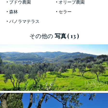
ブドウ農園
オリーブ農園
そして、広いバスルームで構成されています。
フィレンツェで販売中の見事なヴィラの二階へ
森林
セラー
は、強いインパクトを持つ階段のある特徴的な
パノラマテラス
パティオルームを通じて辿り着くことが出来ま
す。ここでも、繊細な豪華さと最高の価値にト
その他の
写真
( 13 )
スカーナの伝統美との組み合わせが意図的に保
たれています。この階にある三つの大きな寝
室、二つのバスルーム、ワードローブとして使
用される二つの部屋は、全てが販売中のトスカ
ーナのヴィラを取り巻く美しい丘陵の風景に面
しています。
物件の持つポテンシャルの高さは明白であり、
このフィレンツェから数分の贅沢な不動産物件
を目にする誰もが、その魅力に惹き込まれずに
はいられないでしょう。