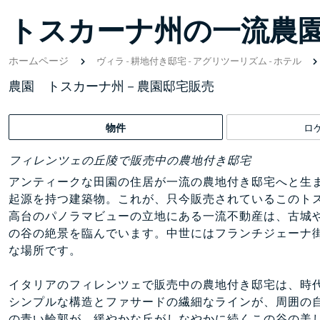
トスカーナ州の一流農
ホームページ
ヴィラ
-
耕地付き邸宅
-
アグリツーリズム
-
ホテル
農園 トスカーナ州－農園邸宅販売
物件
ロ
フィレンツェの丘陵で販売中の農地付き邸宅
アンティークな田園の住居が一流の農地付き邸宅へと生ま
起源を持つ建築物。これが、只今販売されているこのト
高台のパノラマビューの立地にある一流不動産は、古城
の谷の絶景を臨んでいます。中世にはフランチジェーナ
な場所です。
イタリアのフィレンツェで販売中の農地付き邸宅は、時
シンプルな構造とファサードの繊細なラインが、周囲の
の青い輪郭が、緩やかな丘がしなやかに続くこの谷の美