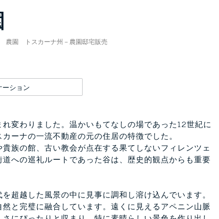
園
農園 トスカーナ州－農園邸宅販売
ケーション
れ変わりました。温かいもてなしの場であった12世紀に
スカーナの一流不動産の元の住居の特徴でした。
や貴族の館、古い教会が点在する果てしないフィレンツェ
街道への巡礼ルートであった谷は、歴史的観点からも重要
代を超越した風景の中に見事に調和し溶け込んでいます。
自然と完璧に融合しています。遠くに見えるアペニン山脈
しさにぴったりと収まり、特に素晴らしい景色を作り出し