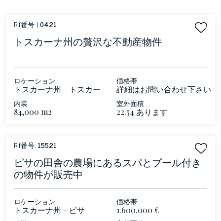
Rif番号 |
0421
トスカーナ州の贅沢な不動産物件
ロケーション
価格帯
トスカーナ州 - トスカー
詳細はお問い合わせ下さい
ナ州－ピサ
内装
室外面積
84,000 m2
22.54 あります
Rif番号:
15521
ピサの田舎の農場にあるスパとプール付き
の物件が販売中
ロケーション
価格帯
トスカーナ州 - ピサ
1.600.000 €