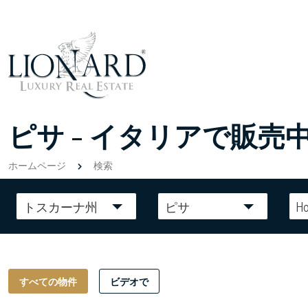
ピサ - イタリアで販売
ホームページ
検索
トスカーナ州
ピサ
Ho
すべての物件
ビデオで