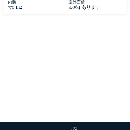
内装
室外面積
770 m2
4.064 あります