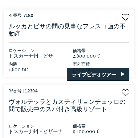
Rif番号:
7180
ルッカとピサの間の見事なフレスコ画の不
動産
ロケーション
価格帯
トスカーナ州 - ピサ
2.600.000 €
内装
室外面積
1,600 m2
7,000 m2
ライブビデオツアー
Rif番号 |
12304
ヴォルテッラとカスティリョンチェッロの
間で販売中のスパ付き高級リゾート
ロケーション
価格帯
トスカーナ州 - ピザーナ
9.100.000 €
マレンマ