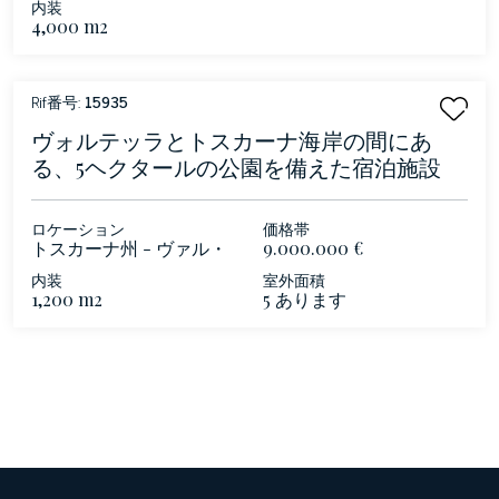
内装
4,000 m2
Rif番号:
15935
ヴォルテッラとトスカーナ海岸の間にあ
る、5ヘクタールの公園を備えた宿泊施設
ロケーション
価格帯
トスカーナ州 - ヴァル・
9.000.000 €
ディ・チェチーナ
内装
室外面積
1,200 m2
5 あります