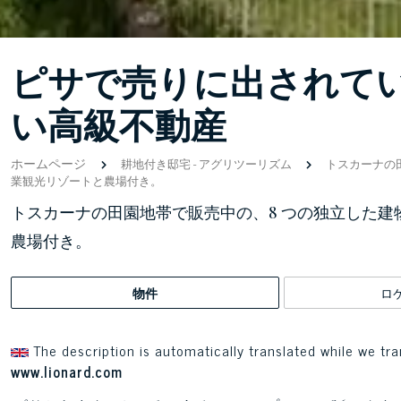
ピサで売りに出されて
い高級不動産
ホームページ
耕地付き邸宅
-
アグリツーリズム
トスカーナの
業観光リゾートと農場付き。
トスカーナの田園地帯で販売中の、8 つの独立した
農場付き。
物件
ロ
The description is automatically translated while we tra
www.lionard.com