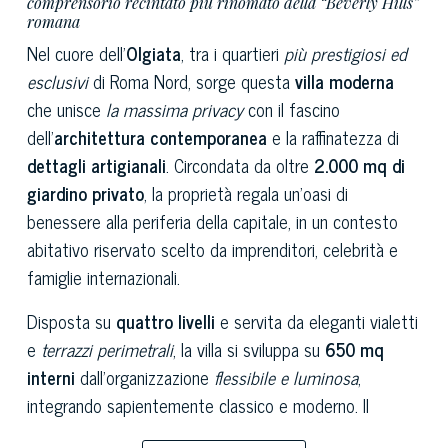
comprensorio recintato più rinomato della “Beverly Hills”
romana
Nel cuore dell’
Olgiata
, tra i quartieri
più prestigiosi ed
esclusivi
di Roma Nord, sorge questa
villa moderna
che unisce
la massima privacy
con il fascino
dell’
architettura contemporanea
e la raffinatezza di
dettagli artigianali
. Circondata da oltre
2.000 mq di
giardino privato
, la proprietà regala un’oasi di
benessere alla periferia della capitale, in un contesto
abitativo riservato scelto da imprenditori, celebrità e
famiglie internazionali.
Disposta su
quattro livelli
e servita da eleganti vialetti
e
terrazzi perimetrali
, la villa si sviluppa su
650 mq
interni
dall’organizzazione
flessibile e luminosa
,
integrando sapientemente classico e moderno. Il
salotto principale
, ampio e accogliente, accosta con