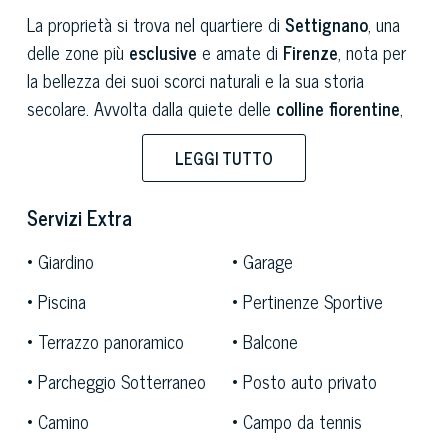
La proprietà si trova nel quartiere di
Settignano
, una
delle zone più
esclusive
e amate di
Firenze
, nota per
la bellezza dei suoi scorci naturali e la sua storia
secolare. Avvolta dalla quiete delle
colline fiorentine
,
Settignano ha rappresentato da sempre una fonte di
LEGGI TUTTO
ispirazione per artisti e scrittori, come Giovanni
Boccaccio e Niccolò Tommaseo, ricordato con una
Servizi Extra
statua nel centro della piazza a lui dedicata, ed è stata
la culla di numerosi
scultori
protagonisti del
Giardino
Garage
Rinascimento
. Nel corso del XIX secolo le ville della
Piscina
Pertinenze Sportive
zona divennero le dimore esclusive di grandi personalità
come
Mark Twain
,
Gabriele d’Annunzio
,
Eleonora
Terrazzo panoramico
Balcone
Duse
,
Aldo Palazzeschi
. Oggi questo luogo si presenta
Parcheggio Sotterraneo
Posto auto privato
ancora nella sua forma più bella ed autentica: un
delizioso borgo con splendide ville e paesaggi che
Camino
Campo da tennis
sembrano dipinti, dove il tempo sembra essersi