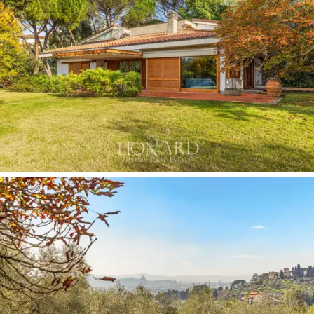
terrazza
con splendida vista su Firenze. Progettate
con estrema attenzione ai dettagli, le stanze
dispongono di spaziose cabine
armadio
e sono
impreziosite da finiture di
qualità
.
La villa è circondata da un lussureggiante
giardino
di
1,5 ettari
, un vero
paradiso naturale privato
. Qui, tra
sentieri ombreggiati e spazi curati con gusto, trovano
posto una
piscina
che invita a rinfrescarsi durante le
calde giornate estive, ed un
campo da tennis
,
perfetto per gli amanti dello sport. Il
frutteto
e
l’
oliveto
arricchiscono ulteriormente il paesaggio,
garantendo la possibilità di disporre di prodotti freschi
e genuini direttamente all'interno della proprietà.
La proprietà dispone anche di una
dependance
: una
soluzione ottimale per gli ospiti o per il personale di