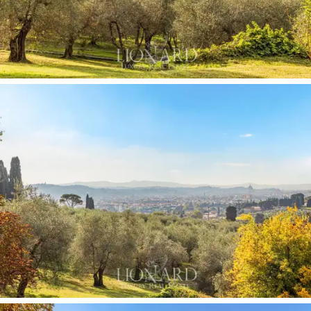
servizio. Composta da soggiorno, cucina, camera da
letto e bagno, assicura tutti i comfort necessari
garantendo riservatezza e funzionalità. Un ampio
garage
di 78 mq si rivela ottimo per veicoli e attrezzi,
completando così questa proprietà esclusiva.
Questa villa di charme in vendita non è solo un luogo in
cui vivere, ma un rifugio esclusivo dove si schiude
l’anima di Firenze. Ogni dettaglio, dalle splendide
vetrate panoramiche al vasto parco privato fino agli
spazi dedicati al relax e al divertimento, è pensato per
regalare
un’esperienza abitativa unica
, in cui
raffinatezza e comfort si fondono e ogni momento si
trasforma in un ricordo indimenticabile.