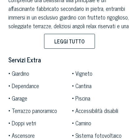
affascinante fabbricato secondario in pietra, entrambi
immersi in un esclusivo giardino con frutteto rigoglioso,
soleggiate terrazze, deliziosi angoli relax riservati e una
spettacolare piscina a sfioro panoramica. Dopo essere
LEGGI TUTTO
rimasto in disuso per molti anni, nel 2001 il podere è
stato riportato in vita come azienda agricola
Servizi Extra
specializzata nella produzione di
vino rosso da uve
Merlot e Cabernet Sauvignon
. Dal 2010, i due edifici
Giardino
Vigneto
sono stati magnificamente ristrutturati seguendo i
Dependance
Cantina
principi della bio-edilizia, trasformandosi in un
incantevole agriturismo biologico.
Garage
Piscina
La villa principale offre un'
ala est
con ingresso
Terrazzo panoramico
Accessibilità disabili
indipendente al primo piano, comprendente una cucina,
Doppi vetri
Camino
un soggiorno con accesso a un ampio terrazzo
circondato da cespugli di lavanda e un open space con
Ascensore
Sistema fotovoltaico