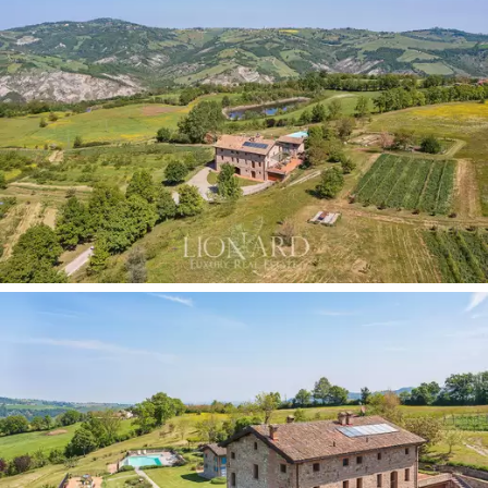
ristrutturata in stile rustico tradizionale ed è situata a
breve distanza dalla piscina a sfioro. Al piano terra, si
trova una cucina completamente attrezzata, una sala
da pranzo, un bagno e una camera da letto
matrimoniale, con accesso a una terrazza privata con
barbecue. I pavimenti in cotto e le travi a vista in legno,
abbinate a mobili, porte e scale in pregiato rovere
opera di abili artigiani locali, donano un'
atmosfera
country chic
.
Questo podere di lusso si estende su cinque ettari di
terreno, abbracciando una serie di splendide amenità. I
vigneti, che producono pregiati vini, si fondono
armoniosamente con un
rigoglioso frutteto
e un
incantevole giardino, arricchendo la bellezza naturale di
questa proprietà. Il giardino è un vero gioiello, con
terrazze panoramiche
che catturano panorami