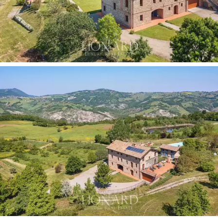
mozzafiato,
angoli relax
per momenti di pace e una
spettacolare piscina a sfioro
che regala momenti di
pura beatitudine. L'attenzione al dettaglio è evidente
anche nella disposizione del bellissimo giardino
antistante la villa principale, che offre uno spazioso
parcheggio per le auto, completando questa
affascinante proprietà con un tocco di praticità. Il
podere si inserisce armoniosamente nella natura
circostante, offrendo un'esperienza di lusso e
tranquillità in un ambiente idilliaco.
Le pittoresche colline tra Modena e Bologna
dove
sorge questo incredibile podere sono un luogo ideale
per immergersi nella tranquillità della campagna,
scoprire il fascino dei borghi storici e assaporare i
tesori culinari di queste terre, e offrono un connubio