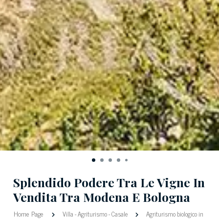
Splendido Podere Tra Le Vigne In
Vendita Tra Modena E Bologna
Home Page
Villa
-
Agriturismo
-
Casale
Agriturismo biologico in