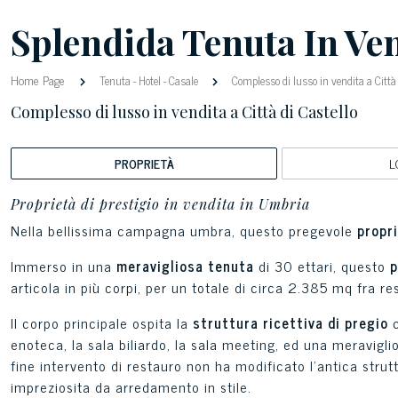
Splendida Tenuta In Ven
Home Page
Tenuta
-
Hotel
-
Casale
Complesso di lusso in vendita a Città 
Complesso di lusso in vendita a Città di Castello
PROPRIETÀ
L
Proprietà di prestigio in vendita in Umbria
Nella bellissima campagna umbra, questo pregevole
propri
Immerso in una
meravigliosa tenuta
di 30 ettari, questo
p
articola in più corpi, per un totale di circa 2.385 mq fra res
Il corpo principale ospita la
struttura ricettiva di pregio
c
enoteca, la sala biliardo, la sala meeting, ed una meravigli
fine intervento di restauro non ha modificato l'antica strut
impreziosita da arredamento in stile.