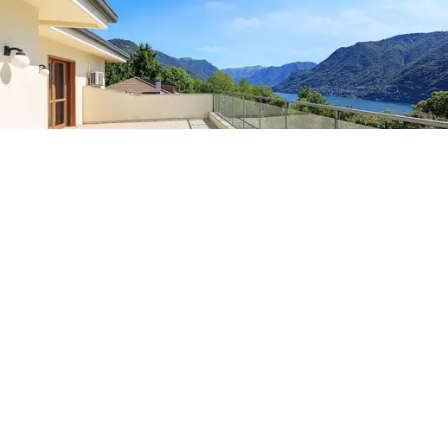
proprietà adatta sia come residenza principale sia come
dimora di rappresentanza o investimento di pregio. È
un’occasione rara per chi desidera vivere il Lago di
Como in modo esclusivo, con standard qualitativi
elevati e una relazione costante tra interni raffinati e
paesaggio lacustre.