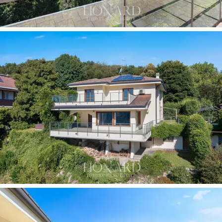
terrazzi panoramici (tra cui uno da
100 mq
e uno da
50
mq
) amplificano la relazione con il lago, mentre il
porticato e i patii creano ambienti di convivialità
all’aperto. La proprietà è dotata di una
piscina
riscaldata con idromassaggio
e di un solarium
attrezzato; è inoltre previsto un progetto per una
seconda piscina a sfioro, pensata per integrarsi con il
giardino e l’orizzonte lacustre. Il box auto di circa 80
mq ospita quattro vetture, garantendo privacy e
comodità di accesso.
Questa villa fronte lago in vendita rappresenta la
perfetta sintesi tra
eleganza formale
,
comfort
contemporaneo
e
location d’eccellenza
. La
combinazione di spazi generosi, viste impareggiabili,
dotazioni wellness e un giardino terrazzato rende la