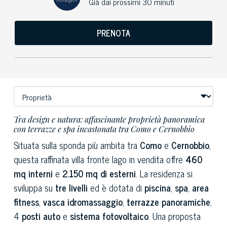
Già dai prossimi 30 minuti
PRENOTA
Tra design e natura: affascinante proprietà panoramica
con terrazze e spa incastonata tra Como e Cernobbio
Situata sulla sponda più ambita tra
Como
e
Cernobbio
,
questa raffinata villa fronte lago in vendita offre
460
mq interni
e
2.150 mq di esterni
. La residenza si
sviluppa su
tre livelli
ed è dotata di
piscina
,
spa
,
area
fitness
,
vasca idromassaggio
,
terrazze panoramiche
,
4
posti auto
e
sistema fotovoltaico
. Una proposta