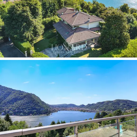
imponente
scala a chiocciola di design
e un
ascensore interno collegano i piani, garantendo comfort
e accessibilità. La zona notte, al piano superiore,
dispone di camere matrimoniali con terrazze private e
affacci
sul
lago
; il piano seminterrato ospita una
cantina scavata nella roccia, la lavanderia, l’
area
wellness
con
fitness
e
sauna
, oltre ai locali tecnici. Gli
arredi e le finiture sono pensati per valorizzare la luce
naturale e il rapporto con il paesaggio: grandi vetrate,
tonalità calde e materiali pregiati compongono ambienti
accoglienti e raffinati.
Il parco privato di
2.000 mq
è organizzato in
terrazzamenti piantumati con alberi da frutto e aiuole
aromatiche che degradano verso i livelli più bassi,
offrendo angoli di privacy e percorsi panoramici. I