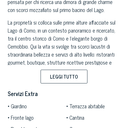
pensata per chi ricerca una dimora di grande charme
con scorci mozzafiato sul primo bacino del Lago.
La proprietà si colloca sulle prime alture affacciate sul
Lago di Como, in un contesto panoramico e ricercato,
tra il centro storico di Como e l’elegante borgo di
Cernobbio. Qui la vita si svolge tra scorci lacustri di
straordinaria bellezza e servizi di alto livello: ristoranti
gourmet, boutique, strutture ricettive prestigiose e
collegamenti comodi verso Milano e gli snodi
LEGGI TUTTO
internazionali. L’esposizione e l’orientamento
favoriscono un’intensa luminosità naturale e
Servizi Extra
garantiscono viste aperte sul lago e sulle montagne,
rendendo la posizione un equilibrio perfetto tra privacy
Giardino
Terrazza abitabile
e comodità.
Fronte lago
Cantina
L’architettura della villa interpreta con sobrietà il